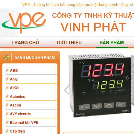
VPE - Chúng tôi cam kết cung cấp các mặt hàng chính hãng, chất
TRANG CHỦ
GIỚI THIỆU
SẢN PHẨM
DANH MỤC SẢN PHẨM
ABB
Anly
AIKO
Autonics
Ascon
AVY electric
Báo mất khí VPE
Cáp điện