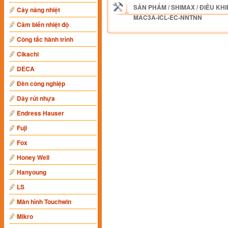
SẢN PHẨM
/
SHIMAX
/
ĐIỀU KHI
Cây nâng nhiệt
MAC3A-ICL-EC-NNTNN
Cảm biến nhiệt độ
Công tắc hành trình
Cikachi
DECA
Đèn công nghiệp
Dây rút nhựa
Endress Hauser
Fuji
Fox
Honey Well
Hanyoung
LS
Màn hình Touchwin
Mikro