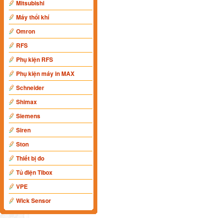
Mitsubishi
Máy thổi khí
Omron
RFS
Phụ kiện RFS
Phụ kiện máy in MAX
Schneider
Shimax
Siemens
Siren
Ston
Thiết bị đo
Tủ điện Tibox
VPE
Wick Sensor