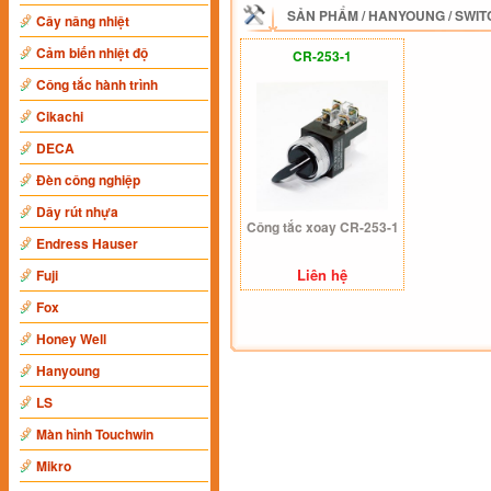
SẢN PHẨM
/
HANYOUNG
/
SWIT
Cây nâng nhiệt
Cảm biến nhiệt độ
CR-253-1
Công tắc hành trình
Cikachi
DECA
Đèn công nghiệp
Dây rút nhựa
Công tắc xoay CR-253-1
Endress Hauser
Liên hệ
Fuji
Fox
Honey Well
Hanyoung
LS
Màn hình Touchwin
Mikro