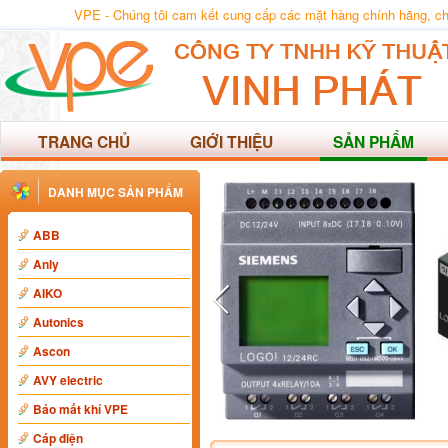
VPE - Chúng tôi cam kết cung cấp các mặt hàng chính hãng, chất
TRANG CHỦ
GIỚI THIỆU
SẢN PHẨM
DANH MỤC SẢN PHẨM
ABB
Anly
AIKO
Autonics
Ascon
AVY electric
Báo mất khí VPE
Cáp điện