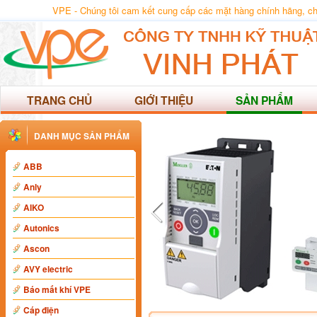
VPE - Chúng tôi cam kết cung cấp các mặt hàng chính hãng, chất
TRANG CHỦ
GIỚI THIỆU
SẢN PHẨM
DANH MỤC SẢN PHẨM
ABB
Anly
AIKO
Autonics
Ascon
AVY electric
Báo mất khí VPE
Cáp điện