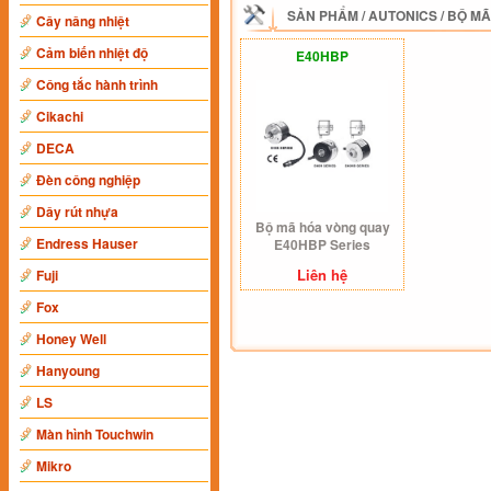
SẢN PHẨM
/
AUTONICS
/
BỘ MÃ
Cây nâng nhiệt
Cảm biến nhiệt độ
E40HBP
Công tắc hành trình
Cikachi
DECA
Đèn công nghiệp
Dây rút nhựa
Bộ mã hóa vòng quay
Endress Hauser
E40HBP Series
Liên hệ
Fuji
Fox
Honey Well
Hanyoung
LS
Màn hình Touchwin
Mikro