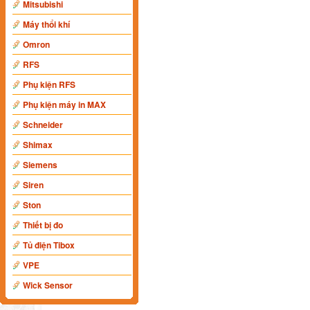
Mitsubishi
Máy thổi khí
Omron
RFS
Phụ kiện RFS
Phụ kiện máy in MAX
Schneider
Shimax
Siemens
Siren
Ston
Thiết bị đo
Tủ điện Tibox
VPE
Wick Sensor