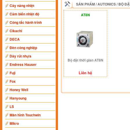
SẢN PHẨM
/
AUTONICS
/
BỘ ĐẶ
Cây nâng nhiệt
Cảm biến nhiệt độ
AT8N
Công tắc hành trình
Cikachi
DECA
Đèn công nghiệp
Dây rút nhựa
Bộ đặt thời gian AT8N
Endress Hauser
Liên hệ
Fuji
Fox
Honey Well
Hanyoung
LS
Màn hình Touchwin
Mikro