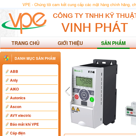
VPE - Chúng tôi cam kết cung cấp các mặt hàng chính hãng, chất
TRANG CHỦ
GIỚI THIỆU
SẢN PHẨM
DANH MỤC SẢN PHẨM
ABB
Anly
AIKO
Autonics
Ascon
AVY electric
Báo mất khí VPE
Cáp điện