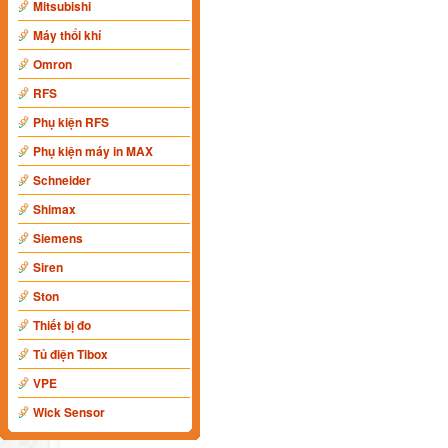
Mitsubishi
Máy thổi khí
Omron
RFS
Phụ kiện RFS
Phụ kiện máy in MAX
Schneider
Shimax
Siemens
Siren
Ston
Thiết bị đo
Tủ điện Tibox
VPE
Wick Sensor