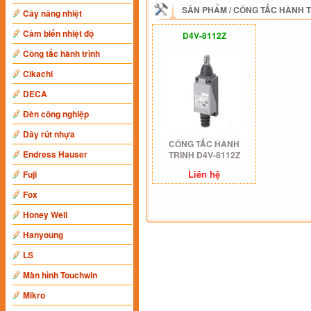
SẢN PHẨM
/
CÔNG TẮC HÀNH 
Cây nâng nhiệt
Cảm biến nhiệt độ
D4V-8112Z
Công tắc hành trình
Cikachi
DECA
Đèn công nghiệp
Dây rút nhựa
CÔNG TẮC HÀNH
Endress Hauser
TRÌNH D4V-8112Z
Liên hệ
Fuji
Fox
Honey Well
Hanyoung
LS
Màn hình Touchwin
Mikro