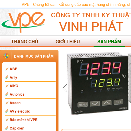
VPE - Chúng tôi cam kết cung cấp các mặt hàng chính hãng, chất
TRANG CHỦ
GIỚI THIỆU
SẢN PHẨM
DANH MỤC SẢN PHẨM
ABB
Anly
AIKO
Autonics
Ascon
AVY electric
Báo mất khí VPE
Cáp điện