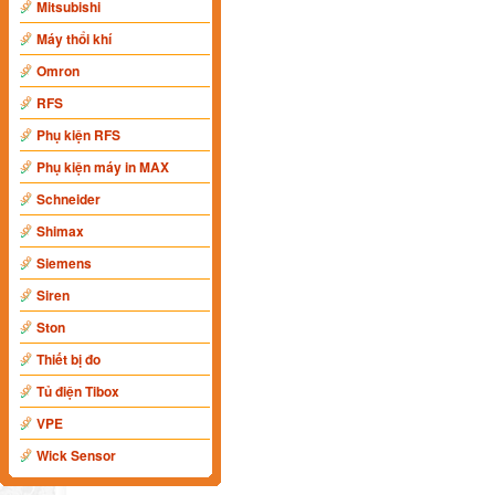
Mitsubishi
Máy thổi khí
Omron
RFS
Phụ kiện RFS
Phụ kiện máy in MAX
Schneider
Shimax
Siemens
Siren
Ston
Thiết bị đo
Tủ điện Tibox
VPE
Wick Sensor