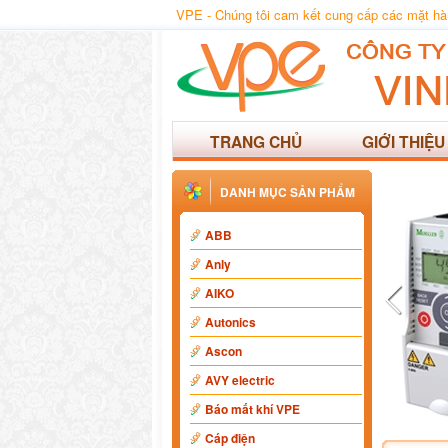
VPE - Chúng tôi cam kết cung cấp các mặt hàng
TRANG CHỦ
GIỚI THIỆU
DANH MỤC SẢN PHẨM
ABB
Anly
AIKO
Autonics
Ascon
AVY electric
Báo mất khí VPE
Cáp điện