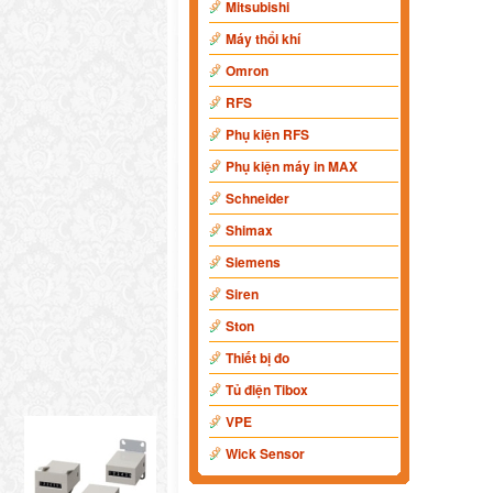
Mitsubishi
Máy thổi khí
Omron
RFS
Phụ kiện RFS
Phụ kiện máy in MAX
Schneider
Shimax
Siemens
Siren
Ston
Thiết bị đo
Tủ điện Tibox
VPE
Wick Sensor