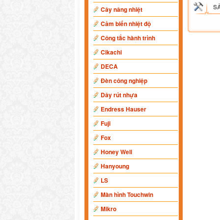
S
Cây nâng nhiệt
Cảm biến nhiệt độ
Công tắc hành trình
Cikachi
DECA
Đèn công nghiệp
Dây rút nhựa
Endress Hauser
Fuji
Fox
Honey Well
Hanyoung
LS
Màn hình Touchwin
Mikro