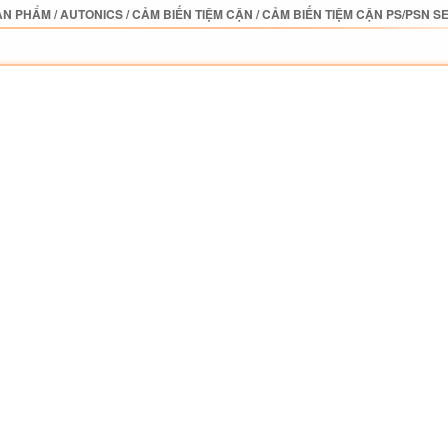
ẢN PHẨM
/
AUTONICS
/
CẢM BIẾN TIỆM CẬN
/
CẢM BIẾN TIỆM CẬN PS/PSN S