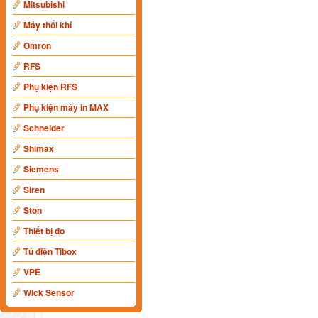
Mitsubishi
Máy thổi khí
Omron
RFS
Phụ kiện RFS
Phụ kiện máy in MAX
Schneider
Shimax
Siemens
Siren
Ston
Thiết bị đo
Tủ điện Tibox
VPE
Wick Sensor