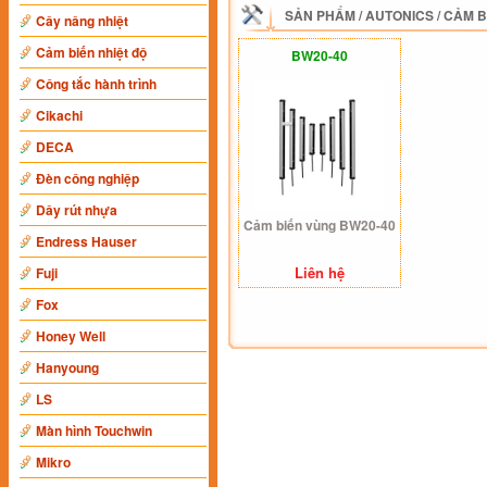
SẢN PHẨM
/
AUTONICS
/
CẢM B
Cây nâng nhiệt
Cảm biến nhiệt độ
BW20-40
Công tắc hành trình
Cikachi
DECA
Đèn công nghiệp
Dây rút nhựa
Cảm biến vùng BW20-40
Endress Hauser
Liên hệ
Fuji
Fox
Honey Well
Hanyoung
LS
Màn hình Touchwin
Mikro