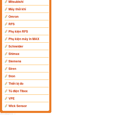
Mitsubishi
Máy thổi khí
Omron
RFS
Phụ kiện RFS
Phụ kiện máy in MAX
Schneider
Shimax
Siemens
Siren
Ston
Thiết bị đo
Tủ điện Tibox
VPE
Wick Sensor