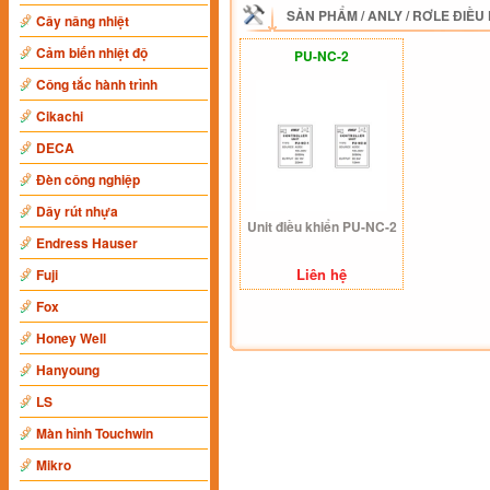
SẢN PHẨM
/
ANLY
/
RƠLE ĐIỀU
Cây nâng nhiệt
Cảm biến nhiệt độ
PU-NC-2
Công tắc hành trình
Cikachi
DECA
Đèn công nghiệp
Dây rút nhựa
Unit điều khiển PU-NC-2
Endress Hauser
Liên hệ
Fuji
Fox
Honey Well
Hanyoung
LS
Màn hình Touchwin
Mikro