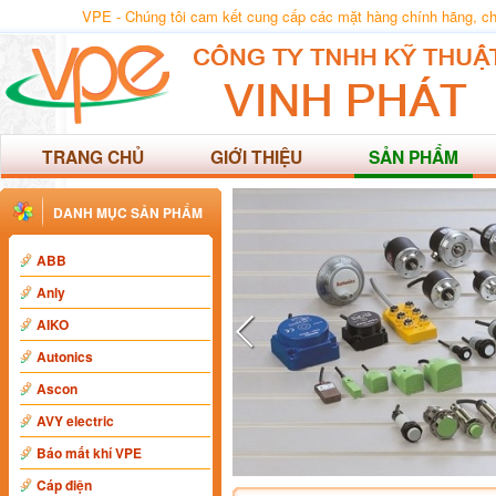
VPE - Chúng tôi cam kết cung cấp các mặt hàng chính hãng, chất
TRANG CHỦ
GIỚI THIỆU
SẢN PHẨM
DANH MỤC SẢN PHẨM
ABB
Anly
AIKO
Autonics
Ascon
AVY electric
Báo mất khí VPE
Cáp điện