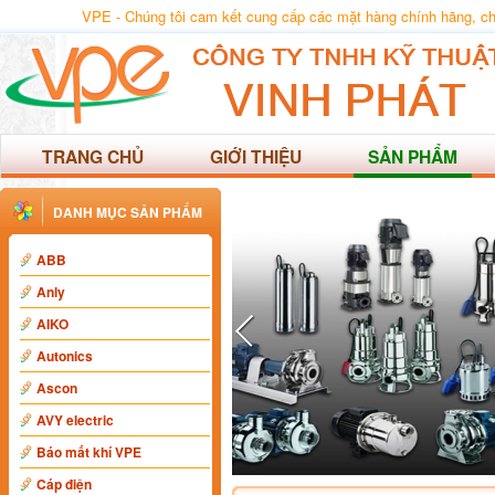
VPE - Chúng tôi cam kết cung cấp các mặt hàng chính hãng, chất
TRANG CHỦ
GIỚI THIỆU
SẢN PHẨM
DANH MỤC SẢN PHẨM
ABB
Anly
AIKO
Autonics
Ascon
AVY electric
Báo mất khí VPE
Cáp điện