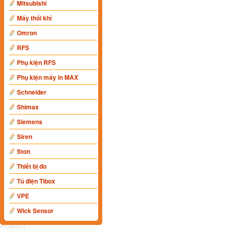
Mitsubishi
Máy thổi khí
Omron
RFS
Phụ kiện RFS
Phụ kiện máy in MAX
Schneider
Shimax
Siemens
Siren
Ston
Thiết bị đo
Tủ điện Tibox
VPE
Wick Sensor