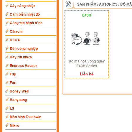
SẢN PHẨM
/
AUTONICS
/
BỘ MÃ
Cây nâng nhiệt
Cảm biến nhiệt độ
E40H
Công tắc hành trình
Cikachi
DECA
Đèn công nghiệp
Dây rút nhựa
Bộ mã hóa vòng quay
Endress Hauser
E40H Series
Liên hệ
Fuji
Fox
Honey Well
Hanyoung
LS
Màn hình Touchwin
Mikro