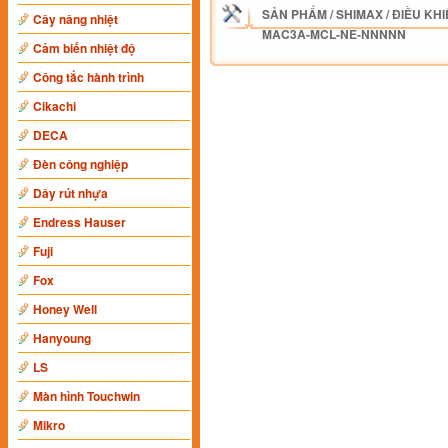
SẢN PHẨM
/
SHIMAX
/
ĐIỀU KHI
Cây nâng nhiệt
MAC3A-MCL-NE-NNNNN
Cảm biến nhiệt độ
Công tắc hành trình
Cikachi
DECA
Đèn công nghiệp
Dây rút nhựa
Endress Hauser
Fuji
Fox
Honey Well
Hanyoung
LS
Màn hình Touchwin
Mikro