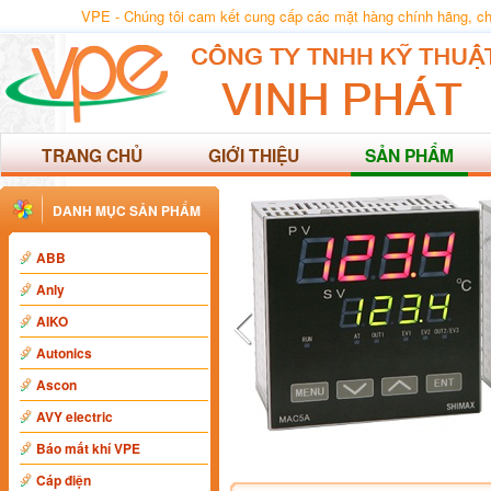
VPE - Chúng tôi cam kết cung cấp các mặt hàng chính hãng, chất
TRANG CHỦ
GIỚI THIỆU
SẢN PHẨM
DANH MỤC SẢN PHẨM
ABB
Anly
AIKO
Autonics
Ascon
AVY electric
Báo mất khí VPE
Cáp điện