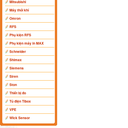
Mitsubishi
Máy thổi khí
Omron
RFS
Phụ kiện RFS
Phụ kiện máy in MAX
Schneider
Shimax
Siemens
Siren
Ston
Thiết bị đo
Tủ điện Tibox
VPE
Wick Sensor