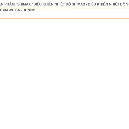
ẢN PHẨM
/
SHIMAX
/
ĐIỀU KHIỂN NHIỆT ĐỘ SHIMAX
/
ĐIỀU KHIỂN NHIỆT ĐỘ 
AC3A-VCF-NI-DHNNP