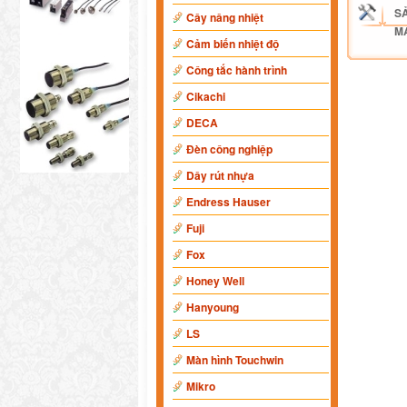
S
Cây nâng nhiệt
M
Cảm biến nhiệt độ
Công tắc hành trình
Cikachi
DECA
Đèn công nghiệp
Dây rút nhựa
Endress Hauser
Fuji
Fox
Honey Well
Hanyoung
LS
Màn hình Touchwin
Mikro