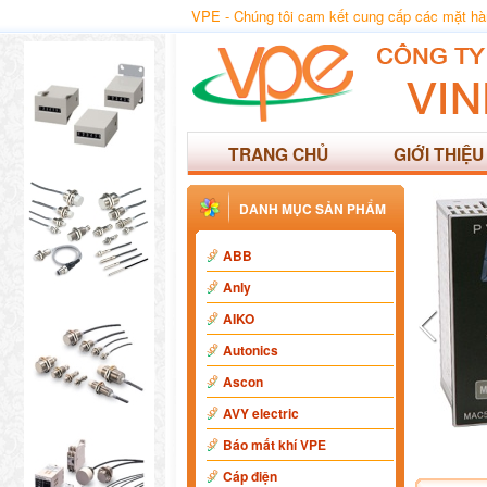
VPE - Chúng tôi cam kết cung cấp các mặt hàng
TRANG CHỦ
GIỚI THIỆU
DANH MỤC SẢN PHẨM
ABB
Anly
AIKO
Autonics
Ascon
AVY electric
Báo mất khí VPE
Cáp điện