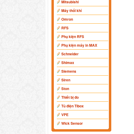
Mitsubishi
Máy thổi khí
Omron
RFS
Phụ kiện RFS
Phụ kiện máy in MAX
Schneider
Shimax
Siemens
Siren
Ston
Thiết bị đo
Tủ điện Tibox
VPE
Wick Sensor