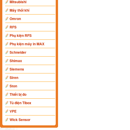
Mitsubishi
Máy thổi khí
Omron
RFS
Phụ kiện RFS
Phụ kiện máy in MAX
Schneider
Shimax
Siemens
Siren
Ston
Thiết bị đo
Tủ điện Tibox
VPE
Wick Sensor