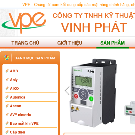
VPE - Chúng tôi cam kết cung cấp các mặt hàng chính hãng, chất
TRANG CHỦ
GIỚI THIỆU
SẢN PHẨM
DANH MỤC SẢN PHẨM
ABB
Anly
AIKO
Autonics
Ascon
AVY electric
Báo mất khí VPE
Cáp điện