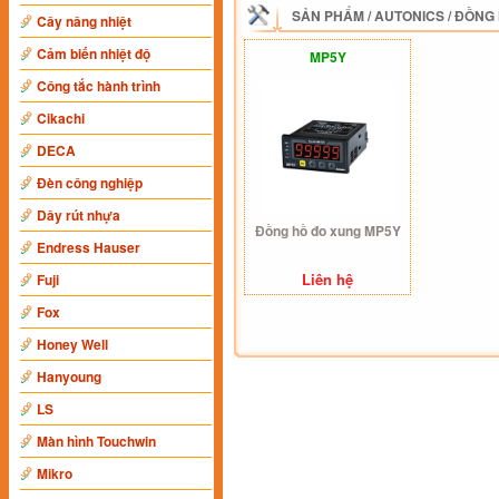
SẢN PHẨM
/
AUTONICS
/
ĐỒNG 
Cây nâng nhiệt
Cảm biến nhiệt độ
MP5Y
Công tắc hành trình
Cikachi
DECA
Đèn công nghiệp
Dây rút nhựa
Đồng hồ đo xung MP5Y
Endress Hauser
Liên hệ
Fuji
Fox
Honey Well
Hanyoung
LS
Màn hình Touchwin
Mikro