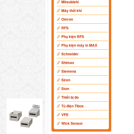
Mitsubishi
Máy thổi khí
Omron
RFS
Phụ kiện RFS
Phụ kiện máy in MAX
Schneider
Shimax
Siemens
Siren
Ston
Thiết bị đo
Tủ điện Tibox
VPE
Wick Sensor