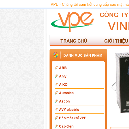
VPE - Chúng tôi cam kết cung cấp các mặt hàng
TRANG CHỦ
GIỚI THIỆU
DANH MỤC SẢN PHẨM
ABB
Anly
AIKO
Autonics
Ascon
AVY electric
Báo mất khí VPE
Cáp điện