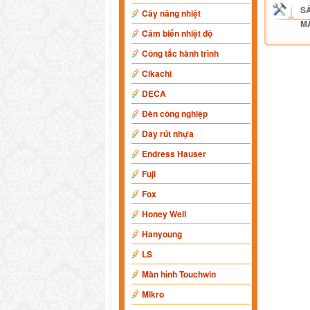
S
Cây nâng nhiệt
M
Cảm biến nhiệt độ
Công tắc hành trình
Cikachi
DECA
Đèn công nghiệp
Dây rút nhựa
Endress Hauser
Fuji
Fox
Honey Well
Hanyoung
LS
Màn hình Touchwin
Mikro