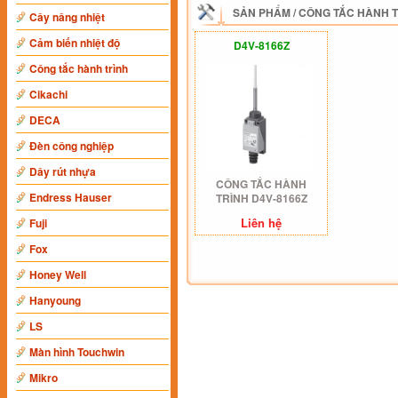
SẢN PHẨM
/
CÔNG TẮC HÀNH 
Cây nâng nhiệt
Cảm biến nhiệt độ
D4V-8166Z
Công tắc hành trình
Cikachi
DECA
Đèn công nghiệp
Dây rút nhựa
CÔNG TẮC HÀNH
Endress Hauser
TRÌNH D4V-8166Z
Liên hệ
Fuji
Fox
Honey Well
Hanyoung
LS
Màn hình Touchwin
Mikro