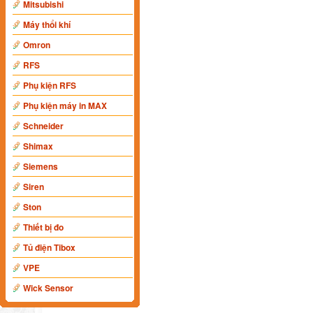
Mitsubishi
Máy thổi khí
Omron
RFS
Phụ kiện RFS
Phụ kiện máy in MAX
Schneider
Shimax
Siemens
Siren
Ston
Thiết bị đo
Tủ điện Tibox
VPE
Wick Sensor