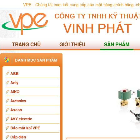
VPE - Chúng tôi cam kết cung cấp các mặt hàng chính hãng, chất
TRANG CHỦ
GIỚI THIỆU
SẢN PHẨM
DANH MỤC SẢN PHẨM
ABB
Anly
AIKO
Autonics
Ascon
AVY electric
Báo mất khí VPE
Cáp điện