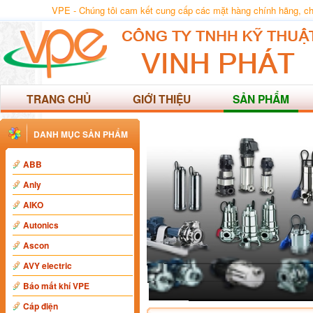
VPE - Chúng tôi cam kết cung cấp các mặt hàng chính hãng, chất
TRANG CHỦ
GIỚI THIỆU
SẢN PHẨM
DANH MỤC SẢN PHẨM
ABB
Anly
AIKO
Autonics
Ascon
AVY electric
Báo mất khí VPE
Cáp điện