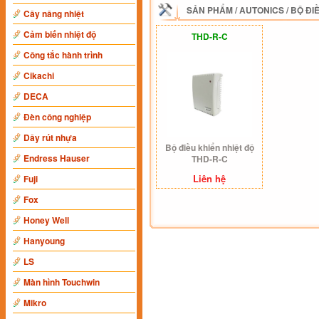
SẢN PHẨM
/
AUTONICS
/
BỘ ĐI
Cây nâng nhiệt
Cảm biến nhiệt độ
THD-R-C
Công tắc hành trình
Cikachi
DECA
Đèn công nghiệp
Dây rút nhựa
Bộ điều khiển nhiệt độ
Endress Hauser
THD-R-C
Liên hệ
Fuji
Fox
Honey Well
Hanyoung
LS
Màn hình Touchwin
Mikro