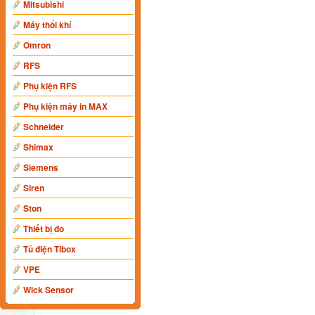
Mitsubishi
Máy thổi khí
Omron
RFS
Phụ kiện RFS
Phụ kiện máy in MAX
Schneider
Shimax
Siemens
Siren
Ston
Thiết bị đo
Tủ điện Tibox
VPE
Wick Sensor