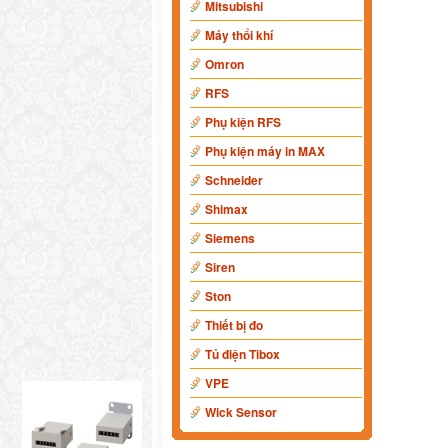
Mitsubishi
Máy thổi khí
Omron
RFS
Phụ kiện RFS
Phụ kiện máy in MAX
Schneider
Shimax
Siemens
Siren
Ston
Thiết bị đo
Tủ điện Tibox
VPE
Wick Sensor