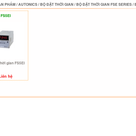
ẢN PHẨM
/
AUTONICS
/
BỘ ĐẶT THỜI GIAN
/
BỘ ĐẶT THỜI GIAN FSE SERIES
/
FS5EI
thời gian FS5EI
Liên hệ