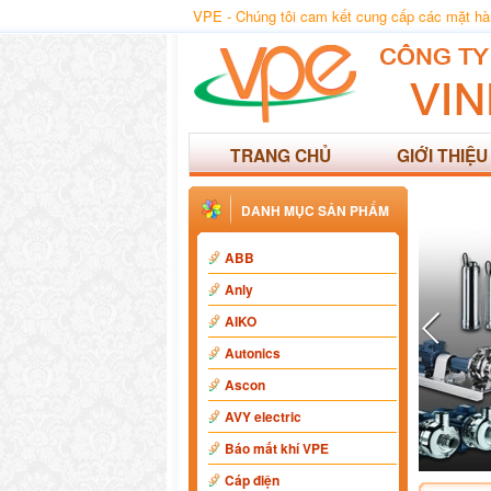
VPE - Chúng tôi cam kết cung cấp các mặt hàng
TRANG CHỦ
GIỚI THIỆU
DANH MỤC SẢN PHẨM
ABB
Anly
AIKO
Autonics
Ascon
AVY electric
Báo mất khí VPE
Cáp điện