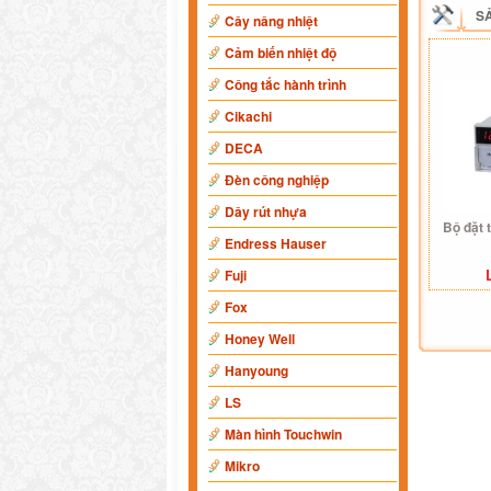
S
Cây nâng nhiệt
Cảm biến nhiệt độ
Công tắc hành trình
Cikachi
DECA
Đèn công nghiệp
Dây rút nhựa
Bộ đặt 
Endress Hauser
Fuji
Fox
Honey Well
Hanyoung
LS
Màn hình Touchwin
Mikro