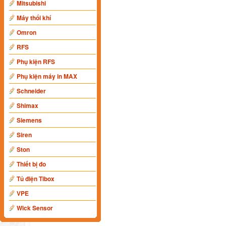
Mitsubishi
Máy thổi khí
Omron
RFS
Phụ kiện RFS
Phụ kiện máy in MAX
Schneider
Shimax
Siemens
Siren
Ston
Thiết bị đo
Tủ điện Tibox
VPE
Wick Sensor