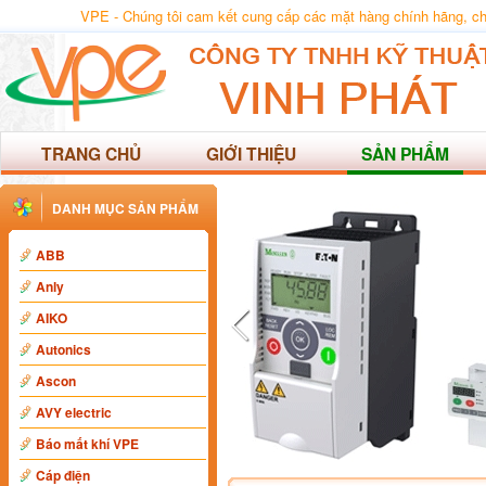
VPE - Chúng tôi cam kết cung cấp các mặt hàng chính hãng, chất
TRANG CHỦ
GIỚI THIỆU
SẢN PHẨM
DANH MỤC SẢN PHẨM
ABB
Anly
AIKO
Autonics
Ascon
AVY electric
Báo mất khí VPE
Cáp điện