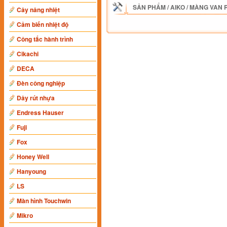
SẢN PHẨM
/
AIKO
/
MÀNG VAN R
Cây nâng nhiệt
Cảm biến nhiệt độ
Công tắc hành trình
Cikachi
DECA
Đèn công nghiệp
Dây rút nhựa
Endress Hauser
Fuji
Fox
Honey Well
Hanyoung
LS
Màn hình Touchwin
Mikro