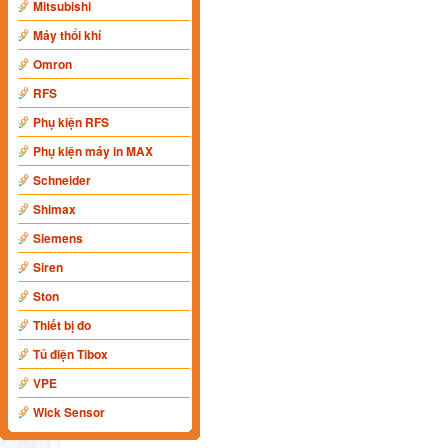
Mitsubishi
Máy thổi khí
Omron
RFS
Phụ kiện RFS
Phụ kiện máy in MAX
Schneider
Shimax
Siemens
Siren
Ston
Thiết bị đo
Tủ điện Tibox
VPE
Wick Sensor