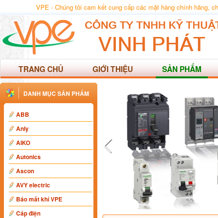
VPE - Chúng tôi cam kết cung cấp các mặt hàng chính hãng, chất
TRANG CHỦ
GIỚI THIỆU
SẢN PHẨM
DANH MỤC SẢN PHẨM
ABB
Anly
AIKO
Autonics
Ascon
AVY electric
Báo mất khí VPE
Cáp điện