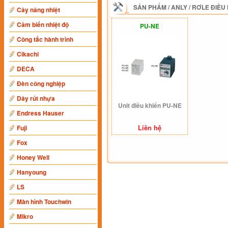
SẢN PHẨM
/
ANLY
/
RƠLE ĐIỀU
Cây nâng nhiệt
Cảm biến nhiệt độ
PU-NE
Công tắc hành trình
Cikachi
DECA
Đèn công nghiệp
Dây rút nhựa
Unit điều khiển PU-NE
Endress Hauser
Liên hệ
Fuji
Fox
Honey Well
Hanyoung
LS
Màn hình Touchwin
Mikro