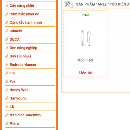
SẢN PHẨM
/
ANLY
/
PHỤ KIỆN 
Cây nâng nhiệt
Cảm biến nhiệt độ
FH-3
Công tắc hành trình
Cikachi
DECA
Đèn công nghiệp
Dây rút nhựa
Móc FH-3
Endress Hauser
Liên hệ
Fuji
Fox
Honey Well
Hanyoung
LS
Màn hình Touchwin
Mikro