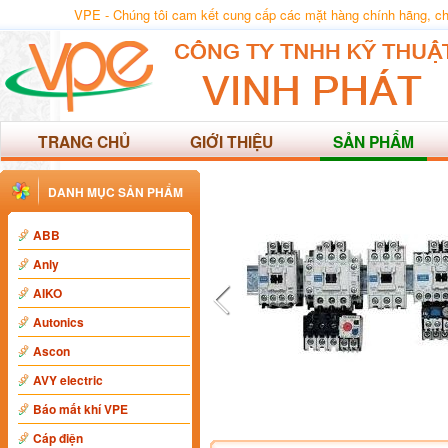
VPE - Chúng tôi cam kết cung cấp các mặt hàng chính hãng, chất
TRANG CHỦ
GIỚI THIỆU
SẢN PHẨM
DANH MỤC SẢN PHẨM
ABB
Anly
AIKO
Autonics
Ascon
AVY electric
Báo mất khí VPE
Cáp điện