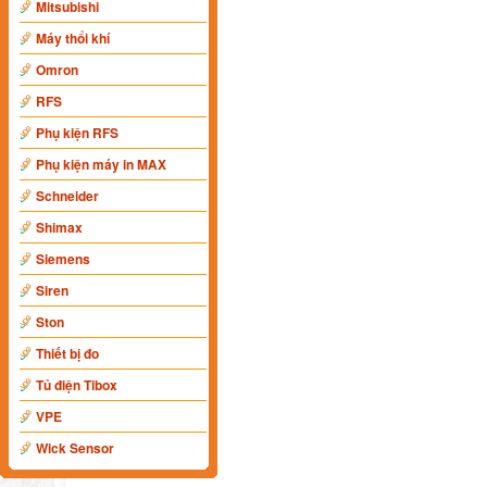
Mitsubishi
Máy thổi khí
Omron
RFS
Phụ kiện RFS
Phụ kiện máy in MAX
Schneider
Shimax
Siemens
Siren
Ston
Thiết bị đo
Tủ điện Tibox
VPE
Wick Sensor