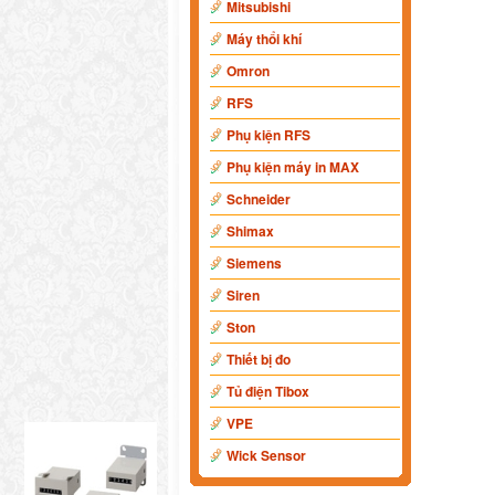
Mitsubishi
Máy thổi khí
Omron
RFS
Phụ kiện RFS
Phụ kiện máy in MAX
Schneider
Shimax
Siemens
Siren
Ston
Thiết bị đo
Tủ điện Tibox
VPE
Wick Sensor