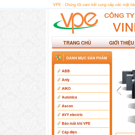
VPE - Chúng tôi cam kết cung cấp các mặt hàng
TRANG CHỦ
GIỚI THIỆU
DANH MỤC SẢN PHẨM
ABB
Anly
AIKO
Autonics
Ascon
AVY electric
Báo mất khí VPE
Cáp điện