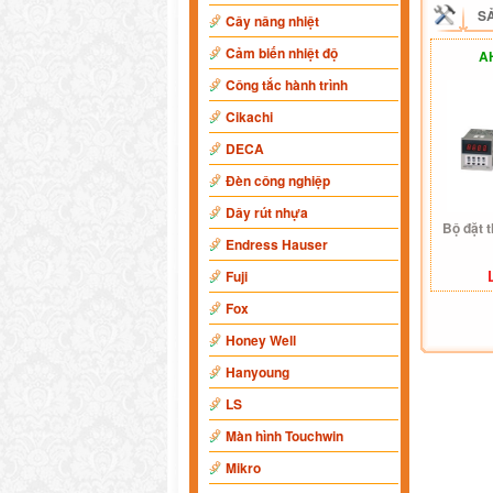
S
Cây nâng nhiệt
Cảm biến nhiệt độ
A
Công tắc hành trình
Cikachi
DECA
Đèn công nghiệp
Dây rút nhựa
Bộ đặt 
Endress Hauser
Fuji
Fox
Honey Well
Hanyoung
LS
Màn hình Touchwin
Mikro