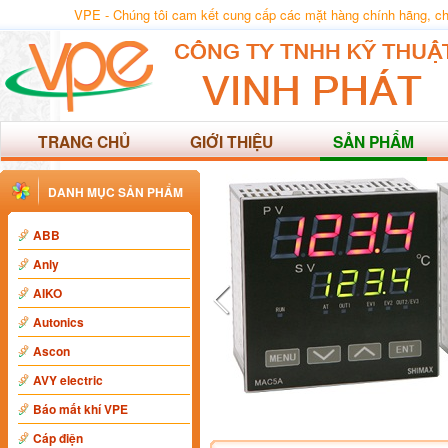
VPE - Chúng tôi cam kết cung cấp các mặt hàng chính hãng, chất
TRANG CHỦ
GIỚI THIỆU
SẢN PHẨM
DANH MỤC SẢN PHẨM
ABB
Anly
AIKO
Autonics
Ascon
AVY electric
Báo mất khí VPE
Cáp điện