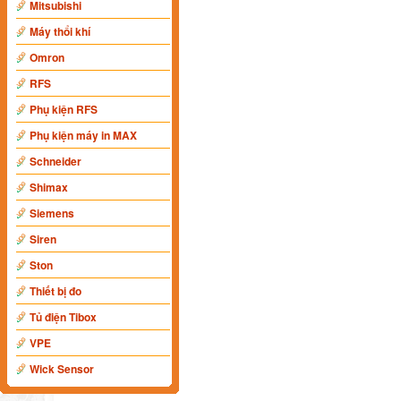
Mitsubishi
Máy thổi khí
Omron
RFS
Phụ kiện RFS
Phụ kiện máy in MAX
Schneider
Shimax
Siemens
Siren
Ston
Thiết bị đo
Tủ điện Tibox
VPE
Wick Sensor