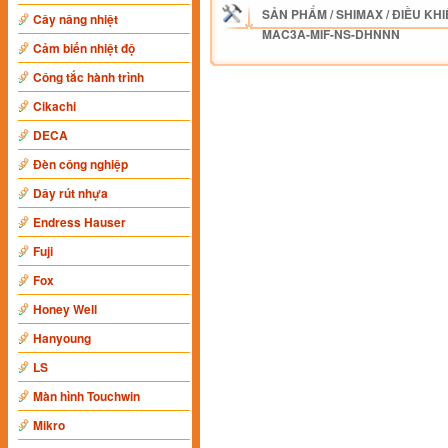
SẢN PHẨM
/
SHIMAX
/
ĐIỀU KHI
Cây nâng nhiệt
MAC3A-MIF-NS-DHNNN
Cảm biến nhiệt độ
Công tắc hành trình
Cikachi
DECA
Đèn công nghiệp
Dây rút nhựa
Endress Hauser
Fuji
Fox
Honey Well
Hanyoung
LS
Màn hình Touchwin
Mikro