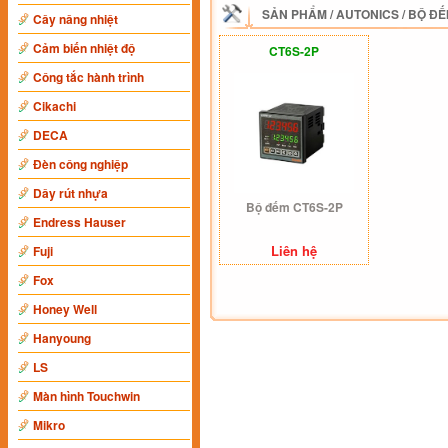
SẢN PHẨM
/
AUTONICS
/
BỘ ĐẾ
Cây nâng nhiệt
Cảm biến nhiệt độ
CT6S-2P
Công tắc hành trình
Cikachi
DECA
Đèn công nghiệp
Dây rút nhựa
Bộ đếm CT6S-2P
Endress Hauser
Liên hệ
Fuji
Fox
Honey Well
Hanyoung
LS
Màn hình Touchwin
Mikro