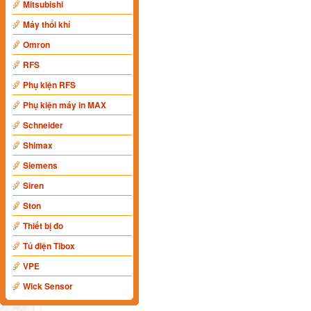
Mitsubishi
Máy thổi khí
Omron
RFS
Phụ kiện RFS
Phụ kiện máy in MAX
Schneider
Shimax
Siemens
Siren
Ston
Thiết bị đo
Tủ điện Tibox
VPE
Wick Sensor