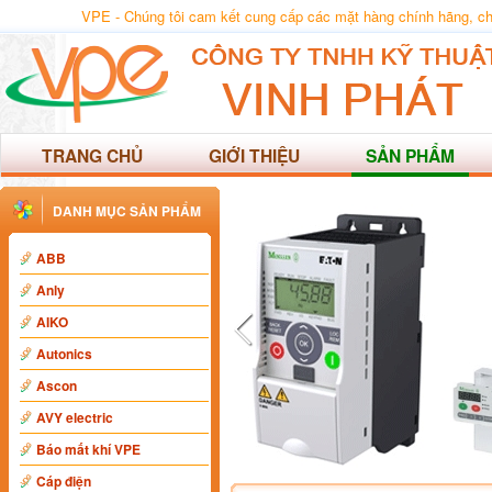
VPE - Chúng tôi cam kết cung cấp các mặt hàng chính hãng, chất
TRANG CHỦ
GIỚI THIỆU
SẢN PHẨM
DANH MỤC SẢN PHẨM
ABB
Anly
AIKO
Autonics
Ascon
AVY electric
Báo mất khí VPE
Cáp điện