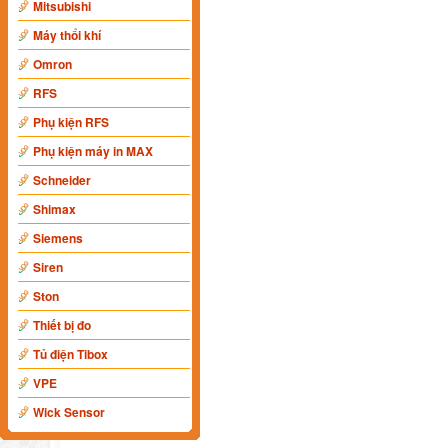
Mitsubishi
Máy thổi khí
Omron
RFS
Phụ kiện RFS
Phụ kiện máy in MAX
Schneider
Shimax
Siemens
Siren
Ston
Thiết bị đo
Tủ điện Tibox
VPE
Wick Sensor