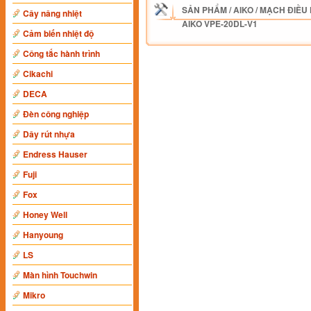
SẢN PHẨM
/
AIKO
/
MẠCH ĐIỀU 
Cây nâng nhiệt
AIKO VPE-20DL-V1
Cảm biến nhiệt độ
Công tắc hành trình
Cikachi
DECA
Đèn công nghiệp
Dây rút nhựa
Endress Hauser
Fuji
Fox
Honey Well
Hanyoung
LS
Màn hình Touchwin
Mikro