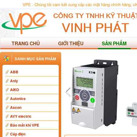
VPE - Chúng tôi cam kết cung cấp các mặt hàng chính hãng, chất
TRANG CHỦ
GIỚI THIỆU
SẢN PHẨM
DANH MỤC SẢN PHẨM
ABB
Anly
AIKO
Autonics
Ascon
AVY electric
Báo mất khí VPE
Cáp điện