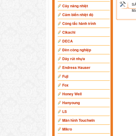
S
Cây nâng nhiệt
M
Cảm biến nhiệt độ
Công tắc hành trình
Cikachi
DECA
Đèn công nghiệp
Dây rút nhựa
Endress Hauser
Fuji
Fox
Honey Well
Hanyoung
LS
Màn hình Touchwin
Mikro