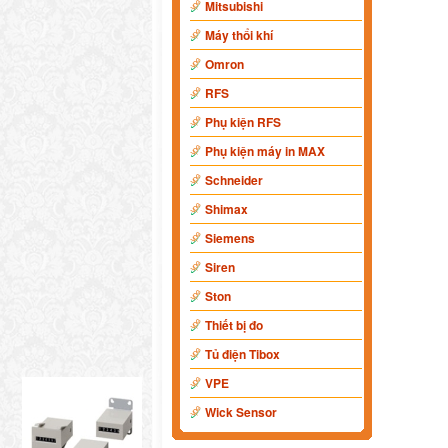
Mitsubishi
Máy thổi khí
Omron
RFS
Phụ kiện RFS
Phụ kiện máy in MAX
Schneider
Shimax
Siemens
Siren
Ston
Thiết bị đo
Tủ điện Tibox
VPE
Wick Sensor