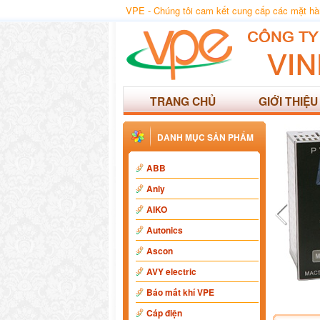
VPE - Chúng tôi cam kết cung cấp các mặt hàng
TRANG CHỦ
GIỚI THIỆU
DANH MỤC SẢN PHẨM
ABB
Anly
AIKO
Autonics
Ascon
AVY electric
Báo mất khí VPE
Cáp điện