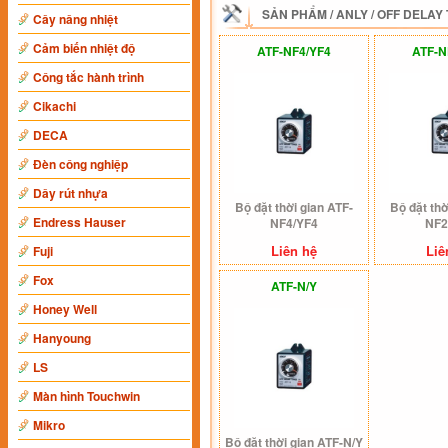
SẢN PHẨM
/
ANLY
/
OFF DELAY 
Cây nâng nhiệt
Cảm biến nhiệt độ
ATF-NF4/YF4
ATF-N
Công tắc hành trình
Cikachi
DECA
Đèn công nghiệp
Dây rút nhựa
Bộ đặt thời gian ATF-
Bộ đặt thờ
Endress Hauser
NF4/YF4
NF2
Liên hệ
Liê
Fuji
Fox
ATF-N/Y
Honey Well
Hanyoung
LS
Màn hình Touchwin
Mikro
Bộ đặt thời gian ATF-N/Y