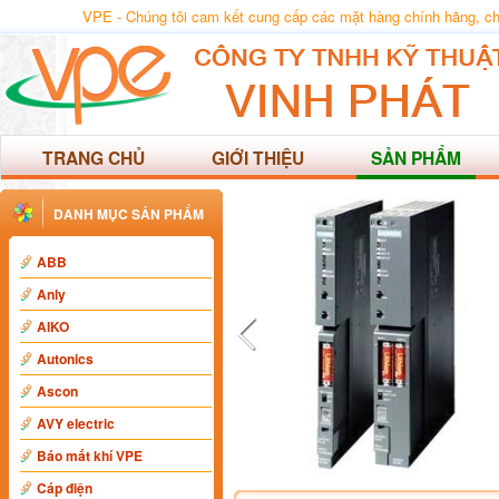
VPE - Chúng tôi cam kết cung cấp các mặt hàng chính hãng, chất
TRANG CHỦ
GIỚI THIỆU
SẢN PHẨM
DANH MỤC SẢN PHẨM
ABB
Anly
AIKO
Autonics
Ascon
AVY electric
Báo mất khí VPE
Cáp điện