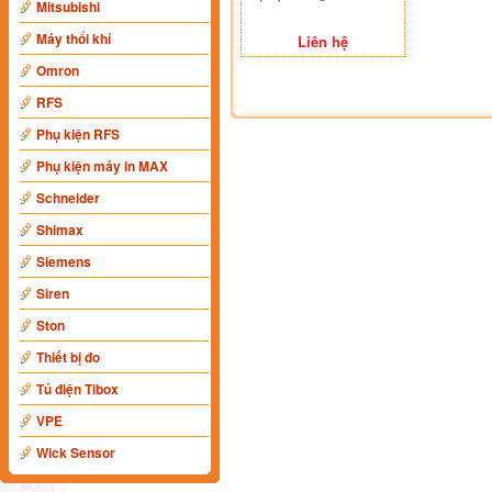
Mitsubishi
Máy thổi khí
Liên hệ
Omron
RFS
Phụ kiện RFS
Phụ kiện máy in MAX
Schneider
Shimax
Siemens
Siren
Ston
Thiết bị đo
Tủ điện Tibox
VPE
Wick Sensor