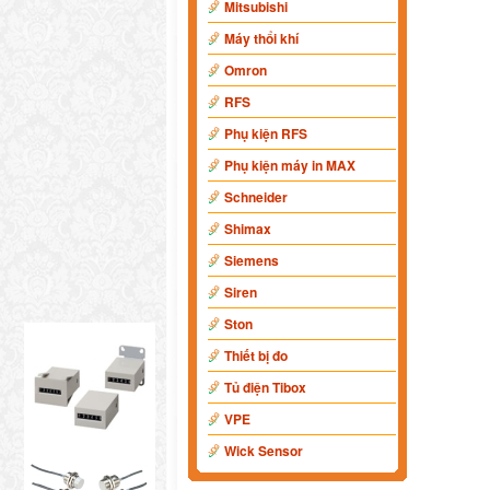
Mitsubishi
Máy thổi khí
Omron
RFS
Phụ kiện RFS
Phụ kiện máy in MAX
Schneider
Shimax
Siemens
Siren
Ston
Thiết bị đo
Tủ điện Tibox
VPE
Wick Sensor