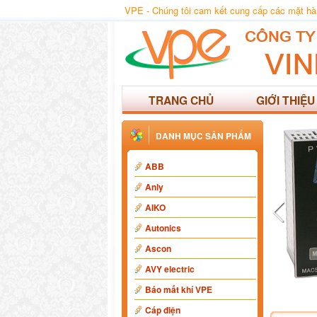
VPE - Chúng tôi cam kết cung cấp các mặt hàng
TRANG CHỦ
GIỚI THIỆU
DANH MỤC SẢN PHẨM
ABB
Anly
AIKO
Autonics
Ascon
AVY electric
Báo mất khí VPE
Cáp điện