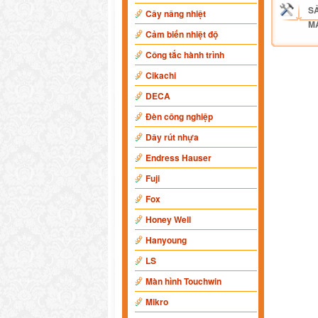
S
Cây nâng nhiệt
M
Cảm biến nhiệt độ
Công tắc hành trình
Cikachi
DECA
Đèn công nghiệp
Dây rút nhựa
Endress Hauser
Fuji
Fox
Honey Well
Hanyoung
LS
Màn hình Touchwin
Mikro