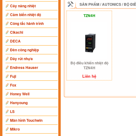
SẢN PHẨM
/
AUTONICS
/
BỘ ĐI
Cây nâng nhiệt
Cảm biến nhiệt độ
TZN4H
Công tắc hành trình
Cikachi
DECA
Đèn công nghiệp
Dây rút nhựa
Bộ điều khiển nhiệt độ
Endress Hauser
TZN4H
Liên hệ
Fuji
Fox
Honey Well
Hanyoung
LS
Màn hình Touchwin
Mikro