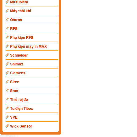
Mitsubishi
Máy thổi khí
Omron
RFS
Phụ kiện RFS
Phụ kiện máy in MAX
Schneider
Shimax
Siemens
Siren
Ston
Thiết bị đo
Tủ điện Tibox
VPE
Wick Sensor