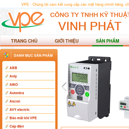
VPE - Chúng tôi cam kết cung cấp các mặt hàng chính hãng, chất
TRANG CHỦ
GIỚI THIỆU
SẢN PHẨM
DANH MỤC SẢN PHẨM
ABB
Anly
AIKO
Autonics
Ascon
AVY electric
Báo mất khí VPE
Cáp điện