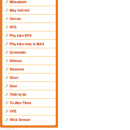
Mitsubishi
Máy thổi khí
Omron
RFS
Phụ kiện RFS
Phụ kiện máy in MAX
Schneider
Shimax
Siemens
Siren
Ston
Thiết bị đo
Tủ điện Tibox
VPE
Wick Sensor