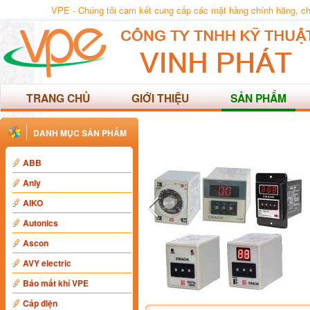
VPE - Chúng tôi cam kết cung cấp các mặt hàng chính hãng, chất
TRANG CHỦ
GIỚI THIỆU
SẢN PHẨM
DANH MỤC SẢN PHẨM
ABB
Anly
AIKO
Autonics
Ascon
AVY electric
Báo mất khí VPE
Cáp điện