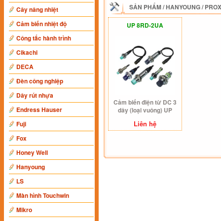
SẢN PHẨM
/
HANYOUNG
/
PROX
Cây nâng nhiệt
Cảm biến nhiệt độ
UP 8RD-2UA
Công tắc hành trình
Cikachi
DECA
Đèn công nghiệp
Dây rút nhựa
Cảm biến điện từ DC 3
Endress Hauser
dây (loại vuông) UP
8RD-2UA
Liên hệ
Fuji
Fox
Honey Well
Hanyoung
LS
Màn hình Touchwin
Mikro