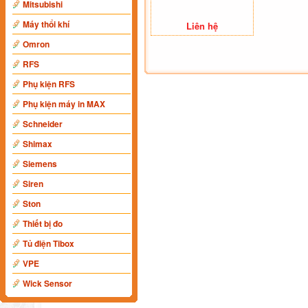
Mitsubishi
Máy thổi khí
Liên hệ
Omron
RFS
Phụ kiện RFS
Phụ kiện máy in MAX
Schneider
Shimax
Siemens
Siren
Ston
Thiết bị đo
Tủ điện Tibox
VPE
Wick Sensor