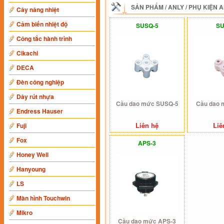
SẢN PHẨM
/
ANLY
/
PHỤ KIỆN 
Cây nâng nhiệt
Cảm biến nhiệt độ
SUSQ-5
S
Công tắc hành trình
Cikachi
DECA
Đèn công nghiệp
Dây rút nhựa
Cầu dao mức SUSQ-5
Cầu dao
Endress Hauser
Liên hệ
Liê
Fuji
Fox
APS-3
Honey Well
Hanyoung
LS
Màn hình Touchwin
Mikro
Cầu dao mức APS-3