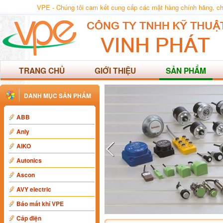
VPE - Chúng tôi cam kết cung cấp các mặt hàng chính hãng, chất
TRANG CHỦ
GIỚI THIỆU
SẢN PHẨM
DANH MỤC SẢN PHẨM
ABB
Anly
AIKO
Autonics
Ascon
AVY electric
Báo mất khí VPE
Cáp điện