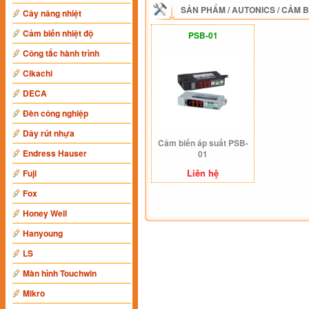
SẢN PHẨM
/
AUTONICS
/
CẢM B
Cây nâng nhiệt
Cảm biến nhiệt độ
PSB-01
Công tắc hành trình
Cikachi
DECA
Đèn công nghiệp
Dây rút nhựa
Cảm biến áp suất PSB-
Endress Hauser
01
Liên hệ
Fuji
Fox
Honey Well
Hanyoung
LS
Màn hình Touchwin
Mikro