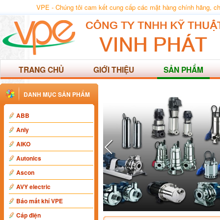
VPE - Chúng tôi cam kết cung cấp các mặt hàng chính hãng, chất
TRANG CHỦ
GIỚI THIỆU
SẢN PHẨM
DANH MỤC SẢN PHẨM
ABB
Anly
AIKO
Autonics
Ascon
AVY electric
Báo mất khí VPE
Cáp điện