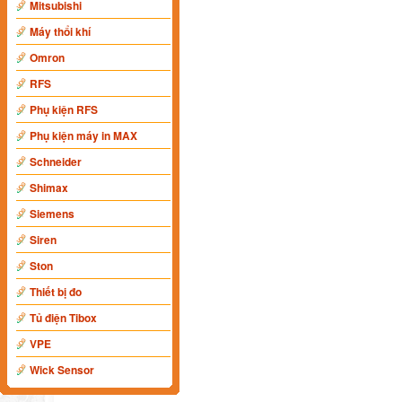
Mitsubishi
Máy thổi khí
Omron
RFS
Phụ kiện RFS
Phụ kiện máy in MAX
Schneider
Shimax
Siemens
Siren
Ston
Thiết bị đo
Tủ điện Tibox
VPE
Wick Sensor