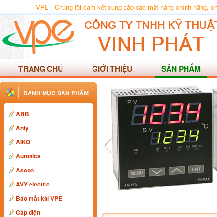
VPE - Chúng tôi cam kết cung cấp các mặt hàng chính hãng, chất
TRANG CHỦ
GIỚI THIỆU
SẢN PHẨM
DANH MỤC SẢN PHẨM
ABB
Anly
AIKO
Autonics
Ascon
AVY electric
Báo mất khí VPE
Cáp điện