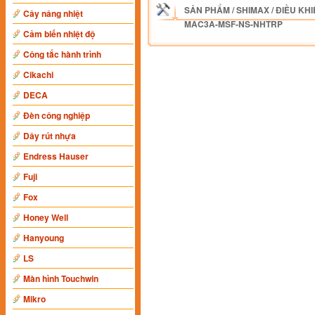
SẢN PHẨM
/
SHIMAX
/
ĐIỀU KHI
Cây nâng nhiệt
MAC3A-MSF-NS-NHTRP
Cảm biến nhiệt độ
Công tắc hành trình
Cikachi
DECA
Đèn công nghiệp
Dây rút nhựa
Endress Hauser
Fuji
Fox
Honey Well
Hanyoung
LS
Màn hình Touchwin
Mikro