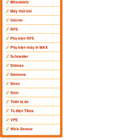
Mitsubishi
Máy thổi khí
Omron
RFS
Phụ kiện RFS
Phụ kiện máy in MAX
Schneider
Shimax
Siemens
Siren
Ston
Thiết bị đo
Tủ điện Tibox
VPE
Wick Sensor