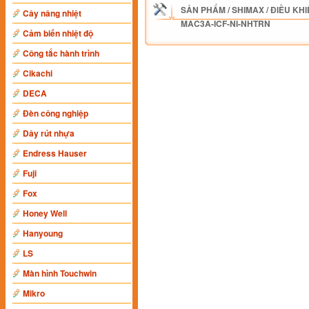
SẢN PHẨM
/
SHIMAX
/
ĐIỀU KHI
Cây nâng nhiệt
MAC3A-ICF-NI-NHTRN
Cảm biến nhiệt độ
Công tắc hành trình
Cikachi
DECA
Đèn công nghiệp
Dây rút nhựa
Endress Hauser
Fuji
Fox
Honey Well
Hanyoung
LS
Màn hình Touchwin
Mikro