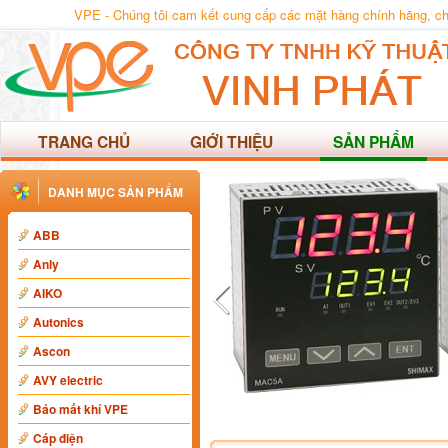
VPE - Chúng tôi cam kết cung cấp các mặt hàng chính hãng, chất
TRANG CHỦ
GIỚI THIỆU
SẢN PHẨM
DANH MỤC SẢN PHẨM
ABB
Anly
AIKO
Autonics
Ascon
AVY electric
Báo mất khí VPE
Cáp điện