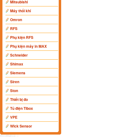
Mitsubishi
Máy thổi khí
Omron
RFS
Phụ kiện RFS
Phụ kiện máy in MAX
Schneider
Shimax
Siemens
Siren
Ston
Thiết bị đo
Tủ điện Tibox
VPE
Wick Sensor