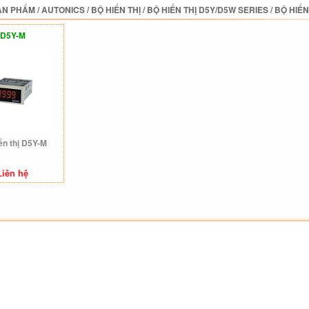
ẢN PHẨM
/
AUTONICS
/
BỘ HIỂN THỊ
/
BỘ HIỂN THỊ D5Y/D5W SERIES
/
BỘ HIỂN
D5Y-M
ển thị D5Y-M
Liên hệ