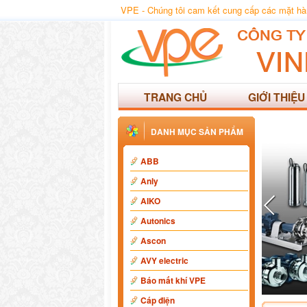
VPE - Chúng tôi cam kết cung cấp các mặt hàng
TRANG CHỦ
GIỚI THIỆU
DANH MỤC SẢN PHẨM
ABB
Anly
AIKO
Autonics
Ascon
AVY electric
Báo mất khí VPE
Cáp điện