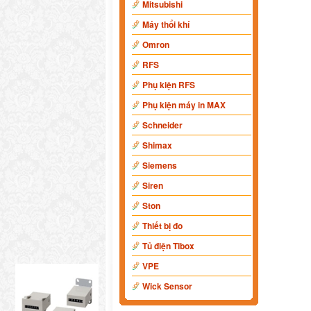
Mitsubishi
Máy thổi khí
Omron
RFS
Phụ kiện RFS
Phụ kiện máy in MAX
Schneider
Shimax
Siemens
Siren
Ston
Thiết bị đo
Tủ điện Tibox
VPE
Wick Sensor