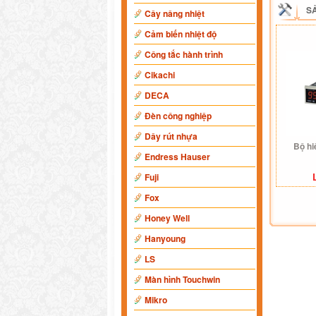
S
Cây nâng nhiệt
Cảm biến nhiệt độ
Công tắc hành trình
Cikachi
DECA
Đèn công nghiệp
Dây rút nhựa
Bộ hi
Endress Hauser
Fuji
Fox
Honey Well
Hanyoung
LS
Màn hình Touchwin
Mikro