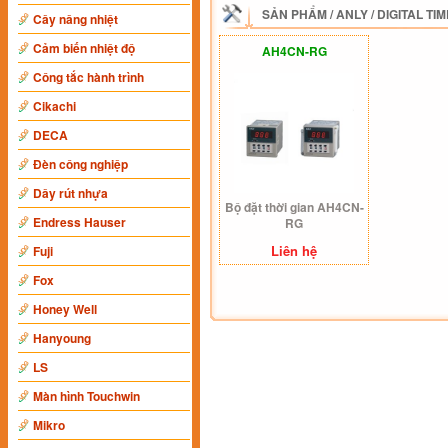
SẢN PHẨM
/
ANLY
/
DIGITAL TI
Cây nâng nhiệt
Cảm biến nhiệt độ
AH4CN-RG
Công tắc hành trình
Cikachi
DECA
Đèn công nghiệp
Dây rút nhựa
Bộ đặt thời gian AH4CN-
Endress Hauser
RG
Liên hệ
Fuji
Fox
Honey Well
Hanyoung
LS
Màn hình Touchwin
Mikro