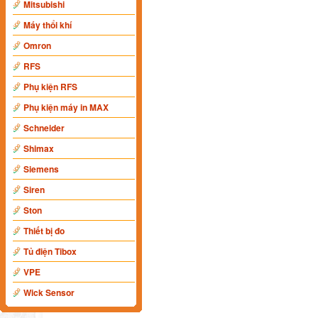
Mitsubishi
Máy thổi khí
Omron
RFS
Phụ kiện RFS
Phụ kiện máy in MAX
Schneider
Shimax
Siemens
Siren
Ston
Thiết bị đo
Tủ điện Tibox
VPE
Wick Sensor