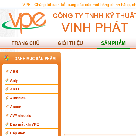
VPE - Chúng tôi cam kết cung cấp các mặt hàng chính hãng, chất
TRANG CHỦ
GIỚI THIỆU
SẢN PHẨM
DANH MỤC SẢN PHẨM
ABB
Anly
AIKO
Autonics
Ascon
AVY electric
Báo mất khí VPE
Cáp điện