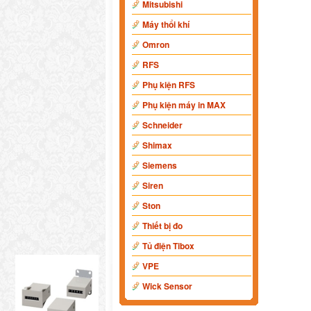
Mitsubishi
Máy thổi khí
Omron
RFS
Phụ kiện RFS
Phụ kiện máy in MAX
Schneider
Shimax
Siemens
Siren
Ston
Thiết bị đo
Tủ điện Tibox
VPE
Wick Sensor