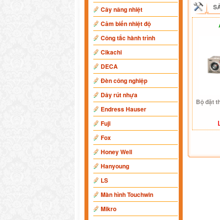
S
Cây nâng nhiệt
Cảm biến nhiệt độ
Công tắc hành trình
Cikachi
DECA
Đèn công nghiệp
Dây rút nhựa
Bộ đặt t
Endress Hauser
Fuji
Fox
Honey Well
Hanyoung
LS
Màn hình Touchwin
Mikro