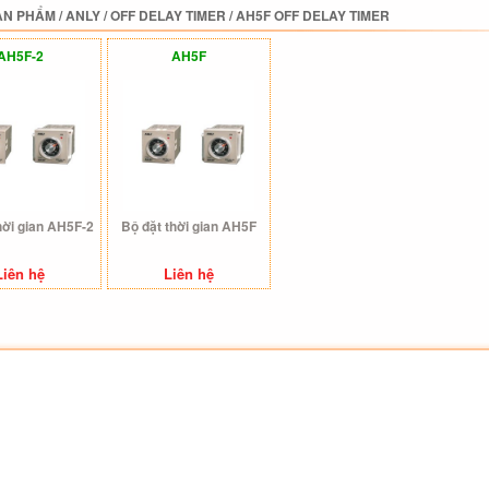
ẢN PHẨM
/
ANLY
/
OFF DELAY TIMER
/
AH5F OFF DELAY TIMER
AH5F-2
AH5F
hời gian AH5F-2
Bộ đặt thời gian AH5F
Liên hệ
Liên hệ