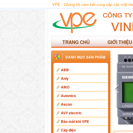
VPE - Chúng tôi cam kết cung cấp các mặt hàng
TRANG CHỦ
GIỚI THIỆU
DANH MỤC SẢN PHẨM
ABB
Anly
AIKO
Autonics
Ascon
AVY electric
Báo mất khí VPE
Cáp điện