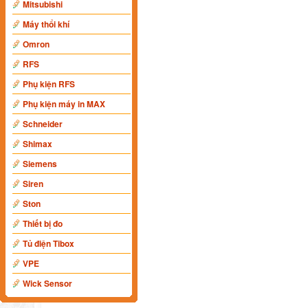
Mitsubishi
Máy thổi khí
Omron
RFS
Phụ kiện RFS
Phụ kiện máy in MAX
Schneider
Shimax
Siemens
Siren
Ston
Thiết bị đo
Tủ điện Tibox
VPE
Wick Sensor