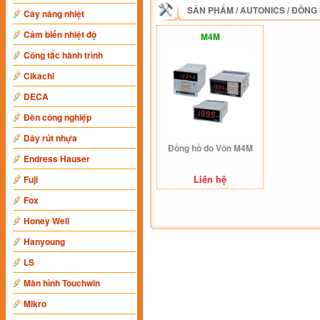
SẢN PHẨM
/
AUTONICS
/
ĐỒNG 
Cây nâng nhiệt
Cảm biến nhiệt độ
M4M
Công tắc hành trình
Cikachi
DECA
Đèn công nghiệp
Dây rút nhựa
Đồng hồ đo Vôn M4M
Endress Hauser
Liên hệ
Fuji
Fox
Honey Well
Hanyoung
LS
Màn hình Touchwin
Mikro