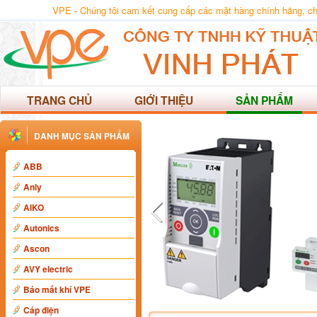
VPE - Chúng tôi cam kết cung cấp các mặt hàng chính hãng, chất
TRANG CHỦ
GIỚI THIỆU
SẢN PHẨM
DANH MỤC SẢN PHẨM
ABB
Anly
AIKO
Autonics
Ascon
AVY electric
Báo mất khí VPE
Cáp điện