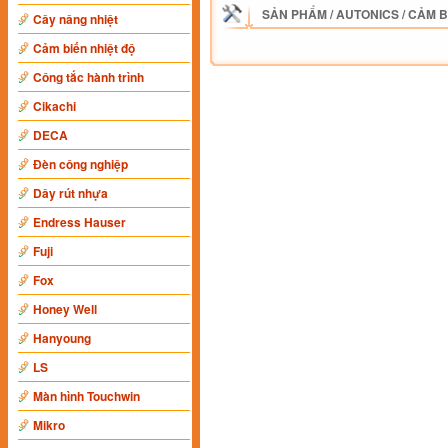
SẢN PHẨM
/
AUTONICS
/
CẢM B
Cây nâng nhiệt
Cảm biến nhiệt độ
Công tắc hành trình
Cikachi
DECA
Đèn công nghiệp
Dây rút nhựa
Endress Hauser
Fuji
Fox
Honey Well
Hanyoung
LS
Màn hình Touchwin
Mikro