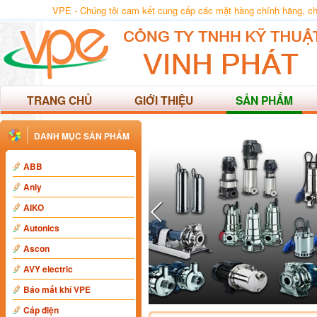
VPE - Chúng tôi cam kết cung cấp các mặt hàng chính hãng, chất
TRANG CHỦ
GIỚI THIỆU
SẢN PHẨM
DANH MỤC SẢN PHẨM
ABB
Anly
AIKO
Autonics
Ascon
AVY electric
Báo mất khí VPE
Cáp điện