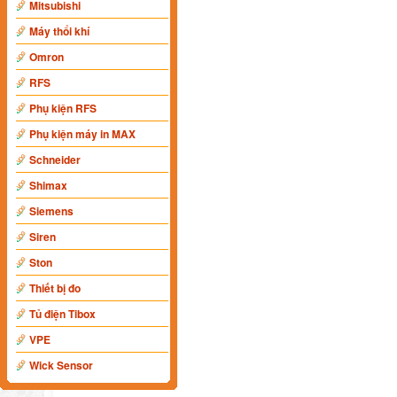
Mitsubishi
Máy thổi khí
Omron
RFS
Phụ kiện RFS
Phụ kiện máy in MAX
Schneider
Shimax
Siemens
Siren
Ston
Thiết bị đo
Tủ điện Tibox
VPE
Wick Sensor