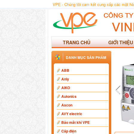
VPE - Chúng tôi cam kết cung cấp các mặt hàng
TRANG CHỦ
GIỚI THIỆU
DANH MỤC SẢN PHẨM
ABB
Anly
AIKO
Autonics
Ascon
AVY electric
Báo mất khí VPE
Cáp điện