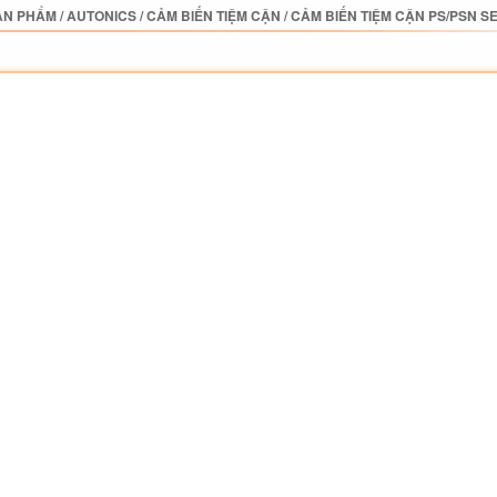
ẢN PHẨM
/
AUTONICS
/
CẢM BIẾN TIỆM CẬN
/
CẢM BIẾN TIỆM CẬN PS/PSN S