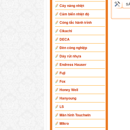
S
Cây nâng nhiệt
Cảm biến nhiệt độ
Công tắc hành trình
Cikachi
DECA
Đèn công nghiệp
Dây rút nhựa
Endress Hauser
Fuji
Fox
Honey Well
Hanyoung
LS
Màn hình Touchwin
Mikro