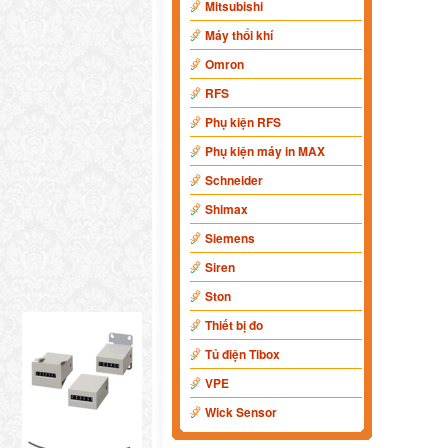
Mitsubishi
Máy thổi khí
Omron
RFS
Phụ kiện RFS
Phụ kiện máy in MAX
Schneider
Shimax
Siemens
Siren
Ston
Thiết bị đo
Tủ điện Tibox
VPE
Wick Sensor