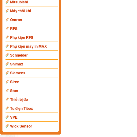
Mitsubishi
Máy thổi khí
Omron
RFS
Phụ kiện RFS
Phụ kiện máy in MAX
Schneider
Shimax
Siemens
Siren
Ston
Thiết bị đo
Tủ điện Tibox
VPE
Wick Sensor