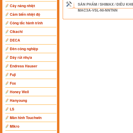
SẢN PHẨM
/
SHIMAX
/
ĐIỀU KHI
Cây nâng nhiệt
MAC3A-VSL-NI-NNTNN
Cảm biến nhiệt độ
Công tắc hành trình
Cikachi
DECA
Đèn công nghiệp
Dây rút nhựa
Endress Hauser
Fuji
Fox
Honey Well
Hanyoung
LS
Màn hình Touchwin
Mikro