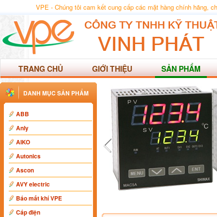
VPE - Chúng tôi cam kết cung cấp các mặt hàng chính hãng, chất
TRANG CHỦ
GIỚI THIỆU
SẢN PHẨM
DANH MỤC SẢN PHẨM
ABB
Anly
AIKO
Autonics
Ascon
AVY electric
Báo mất khí VPE
Cáp điện