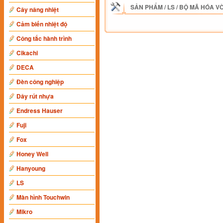
SẢN PHẨM
/
LS
/
BỘ MÃ HÓA V
Cây nâng nhiệt
Cảm biến nhiệt độ
Công tắc hành trình
Cikachi
DECA
Đèn công nghiệp
Dây rút nhựa
Endress Hauser
Fuji
Fox
Honey Well
Hanyoung
LS
Màn hình Touchwin
Mikro