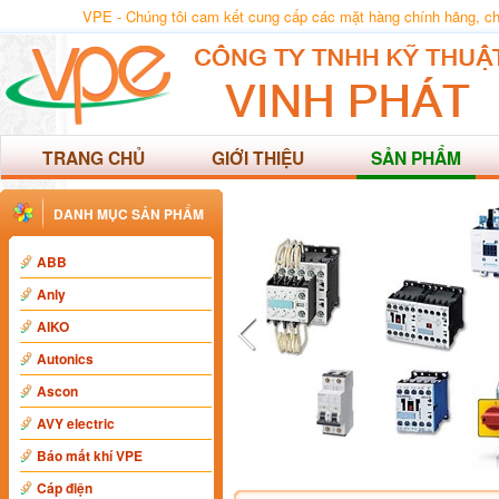
VPE - Chúng tôi cam kết cung cấp các mặt hàng chính hãng, chất
TRANG CHỦ
GIỚI THIỆU
SẢN PHẨM
DANH MỤC SẢN PHẨM
ABB
Anly
AIKO
Autonics
Ascon
AVY electric
Báo mất khí VPE
Cáp điện