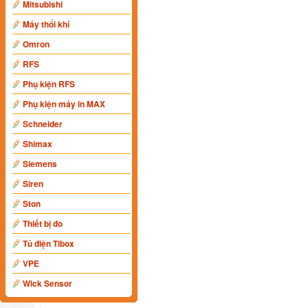
Mitsubishi
Máy thổi khí
Omron
RFS
Phụ kiện RFS
Phụ kiện máy in MAX
Schneider
Shimax
Siemens
Siren
Ston
Thiết bị đo
Tủ điện Tibox
VPE
Wick Sensor