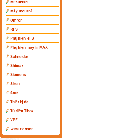
Mitsubishi
Máy thổi khí
Omron
RFS
Phụ kiện RFS
Phụ kiện máy in MAX
Schneider
Shimax
Siemens
Siren
Ston
Thiết bị đo
Tủ điện Tibox
VPE
Wick Sensor