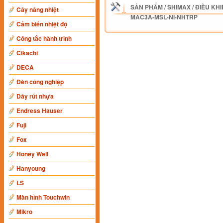
SẢN PHẨM
/
SHIMAX
/
ĐIỀU KHI
Cây nâng nhiệt
MAC3A-MSL-NI-NHTRP
Cảm biến nhiệt độ
Công tắc hành trình
Cikachi
DECA
Đèn công nghiệp
Dây rút nhựa
Endress Hauser
Fuji
Fox
Honey Well
Hanyoung
LS
Màn hình Touchwin
Mikro