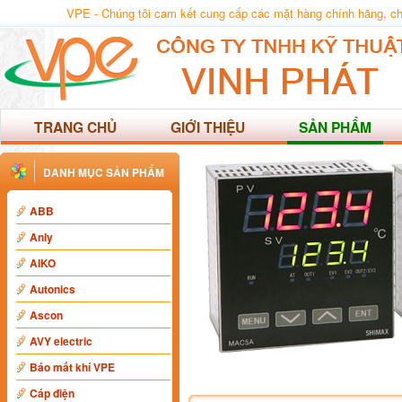
VPE - Chúng tôi cam kết cung cấp các mặt hàng chính hãng, chất
TRANG CHỦ
GIỚI THIỆU
SẢN PHẨM
DANH MỤC SẢN PHẨM
ABB
Anly
AIKO
Autonics
Ascon
AVY electric
Báo mất khí VPE
Cáp điện