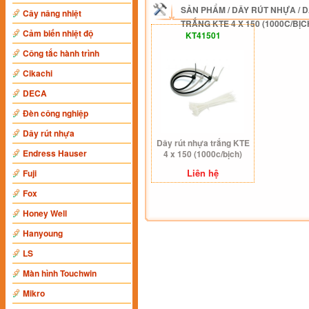
SẢN PHẨM
/
DÂY RÚT NHỰA
/
D
Cây nâng nhiệt
TRẮNG KTE 4 X 150 (1000C/BỊC
Cảm biến nhiệt độ
KT41501
Công tắc hành trình
Cikachi
DECA
Đèn công nghiệp
Dây rút nhựa
Dây rút nhựa trắng KTE
Endress Hauser
4 x 150 (1000c/bịch)
Liên hệ
Fuji
Fox
Honey Well
Hanyoung
LS
Màn hình Touchwin
Mikro