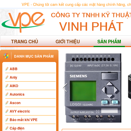
VPE - Chúng tôi cam kết cung cấp các mặt hàng chính hãng, chất
TRANG CHỦ
GIỚI THIỆU
SẢN PHẨM
DANH MỤC SẢN PHẨM
ABB
Anly
AIKO
Autonics
Ascon
AVY electric
Báo mất khí VPE
Cáp điện