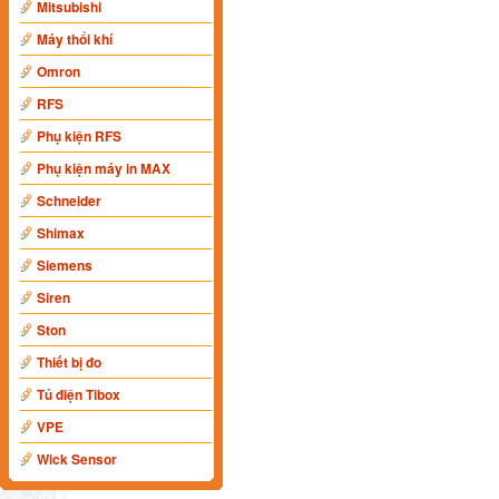
Mitsubishi
Máy thổi khí
Omron
RFS
Phụ kiện RFS
Phụ kiện máy in MAX
Schneider
Shimax
Siemens
Siren
Ston
Thiết bị đo
Tủ điện Tibox
VPE
Wick Sensor