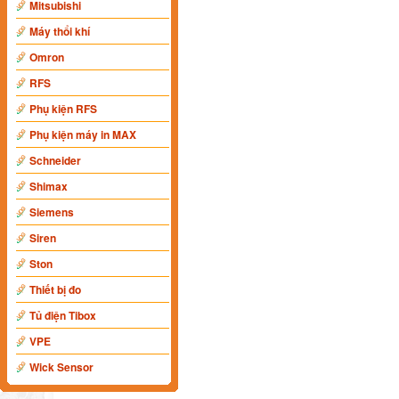
Mitsubishi
Máy thổi khí
Omron
RFS
Phụ kiện RFS
Phụ kiện máy in MAX
Schneider
Shimax
Siemens
Siren
Ston
Thiết bị đo
Tủ điện Tibox
VPE
Wick Sensor