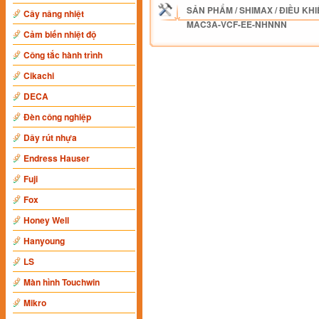
SẢN PHẨM
/
SHIMAX
/
ĐIỀU KHI
Cây nâng nhiệt
MAC3A-VCF-EE-NHNNN
Cảm biến nhiệt độ
Công tắc hành trình
Cikachi
DECA
Đèn công nghiệp
Dây rút nhựa
Endress Hauser
Fuji
Fox
Honey Well
Hanyoung
LS
Màn hình Touchwin
Mikro