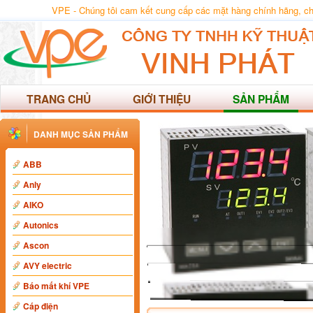
VPE - Chúng tôi cam kết cung cấp các mặt hàng chính hãng, chất
TRANG CHỦ
GIỚI THIỆU
SẢN PHẨM
DANH MỤC SẢN PHẨM
ABB
Anly
AIKO
Autonics
Ascon
AVY electric
Báo mất khí VPE
Cáp điện