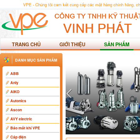
VPE - Chúng tôi cam kết cung cấp các mặt hàng chính hãng, chất
TRANG CHỦ
GIỚI THIỆU
SẢN PHẨM
DANH MỤC SẢN PHẨM
ABB
Anly
AIKO
Autonics
Ascon
AVY electric
Báo mất khí VPE
Cáp điện