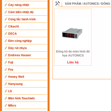
SẢN PHẨM
/
AUTONICS
/
ĐỒNG 
Cây nâng nhiệt
Cảm biến nhiệt độ
Công tắc hành trình
Cikachi
DECA
Đèn công nghiệp
Dây rút nhựa
Đồng hồ đo màn hình đồ
Endress Hauser
họa AUTONICS
Liên hệ
Fuji
Fox
Honey Well
Hanyoung
LS
Màn hình Touchwin
Mikro