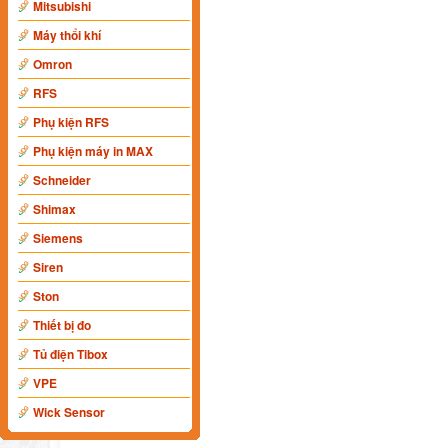
Mitsubishi
Máy thổi khí
Omron
RFS
Phụ kiện RFS
Phụ kiện máy in MAX
Schneider
Shimax
Siemens
Siren
Ston
Thiết bị đo
Tủ điện Tibox
VPE
Wick Sensor