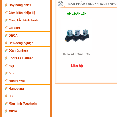
SẢN PHẨM
/
ANLY
/
RƠLE
/
AHC
Cây nâng nhiệt
Cảm biến nhiệt độ
AHL2/AHL2N
Công tắc hành trình
Cikachi
DECA
Đèn công nghiệp
Dây rút nhựa
Rơle AHL2/AHL2N
Endress Hauser
Liên hệ
Fuji
Fox
Honey Well
Hanyoung
LS
Màn hình Touchwin
Mikro