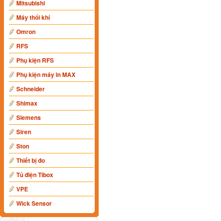
Mitsubishi
Máy thổi khí
Omron
RFS
Phụ kiện RFS
Phụ kiện máy in MAX
Schneider
Shimax
Siemens
Siren
Ston
Thiết bị đo
Tủ điện Tibox
VPE
Wick Sensor