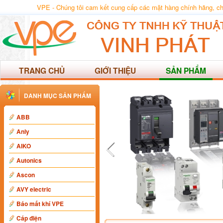
VPE - Chúng tôi cam kết cung cấp các mặt hàng chính hãng, chất
TRANG CHỦ
GIỚI THIỆU
SẢN PHẨM
DANH MỤC SẢN PHẨM
ABB
Anly
AIKO
Autonics
Ascon
AVY electric
Báo mất khí VPE
Cáp điện