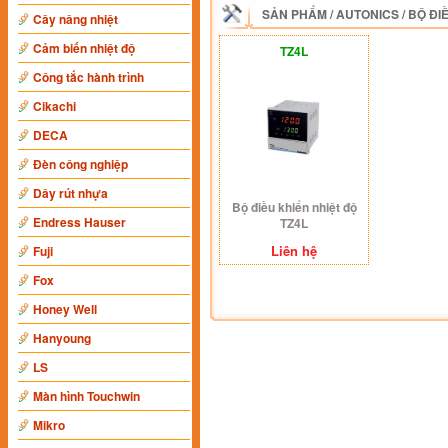
SẢN PHẨM
/
AUTONICS
/
BỘ ĐI
Cây nâng nhiệt
Cảm biến nhiệt độ
TZ4L
Công tắc hành trình
Cikachi
DECA
Đèn công nghiệp
Dây rút nhựa
Bộ điều khiển nhiệt độ
Endress Hauser
TZ4L
Liên hệ
Fuji
Fox
Honey Well
Hanyoung
LS
Màn hình Touchwin
Mikro