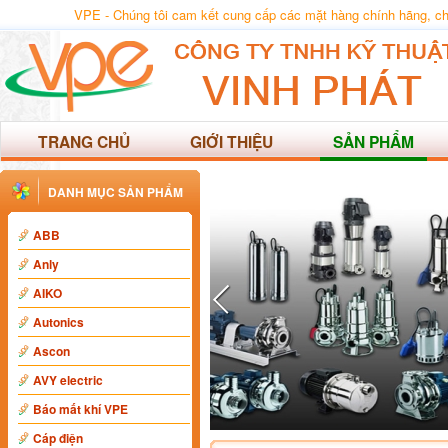
VPE - Chúng tôi cam kết cung cấp các mặt hàng chính hãng, chất
TRANG CHỦ
GIỚI THIỆU
SẢN PHẨM
DANH MỤC SẢN PHẨM
ABB
Anly
AIKO
Autonics
Ascon
AVY electric
Báo mất khí VPE
Cáp điện