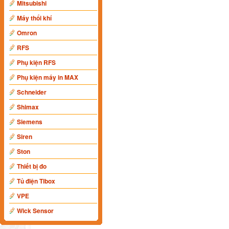
Mitsubishi
Máy thổi khí
Omron
RFS
Phụ kiện RFS
Phụ kiện máy in MAX
Schneider
Shimax
Siemens
Siren
Ston
Thiết bị đo
Tủ điện Tibox
VPE
Wick Sensor