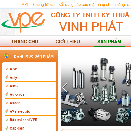
VPE - Chúng tôi cam kết cung cấp các mặt hàng chính hãng, chất
TRANG CHỦ
GIỚI THIỆU
SẢN PHẨM
DANH MỤC SẢN PHẨM
ABB
Anly
AIKO
Autonics
Ascon
AVY electric
Báo mất khí VPE
Cáp điện