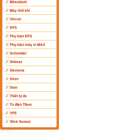
Mitsubishi
Máy thổi khí
Omron
RFS
Phụ kiện RFS
Phụ kiện máy in MAX
Schneider
Shimax
Siemens
Siren
Ston
Thiết bị đo
Tủ điện Tibox
VPE
Wick Sensor