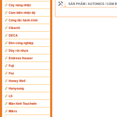
SẢN PHẨM
/
AUTONICS
/
CẢM B
Cây nâng nhiệt
Cảm biến nhiệt độ
Công tắc hành trình
Cikachi
DECA
Đèn công nghiệp
Dây rút nhựa
Endress Hauser
Fuji
Fox
Honey Well
Hanyoung
LS
Màn hình Touchwin
Mikro