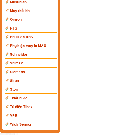
Mitsubishi
Máy thổi khí
Omron
RFS
Phụ kiện RFS
Phụ kiện máy in MAX
Schneider
Shimax
Siemens
Siren
Ston
Thiết bị đo
Tủ điện Tibox
VPE
Wick Sensor