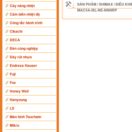
SẢN PHẨM
/
SHIMAX
/
ĐIỀU KHI
Cây nâng nhiệt
MAC3A-ISL-NE-NNNRP
Cảm biến nhiệt độ
Công tắc hành trình
Cikachi
DECA
Đèn công nghiệp
Dây rút nhựa
Endress Hauser
Fuji
Fox
Honey Well
Hanyoung
LS
Màn hình Touchwin
Mikro