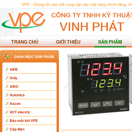
VPE - Chúng tôi cam kết cung cấp các mặt hàng chính hãng, chất
TRANG CHỦ
GIỚI THIỆU
SẢN PHẨM
DANH MỤC SẢN PHẨM
ABB
Anly
AIKO
Autonics
Ascon
AVY electric
Báo mất khí VPE
Cáp điện