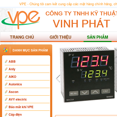
VPE - Chúng tôi cam kết cung cấp các mặt hàng chính hãng, chất
TRANG CHỦ
GIỚI THIỆU
SẢN PHẨM
DANH MỤC SẢN PHẨM
ABB
Anly
AIKO
Autonics
Ascon
AVY electric
Báo mất khí VPE
Cáp điện