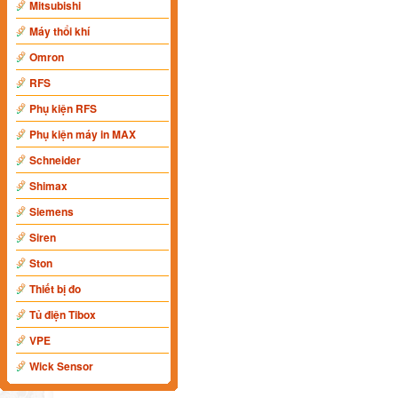
Mitsubishi
Máy thổi khí
Omron
RFS
Phụ kiện RFS
Phụ kiện máy in MAX
Schneider
Shimax
Siemens
Siren
Ston
Thiết bị đo
Tủ điện Tibox
VPE
Wick Sensor