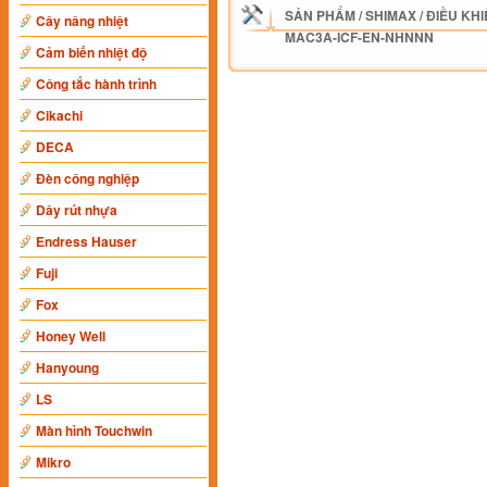
SẢN PHẨM
/
SHIMAX
/
ĐIỀU KHI
Cây nâng nhiệt
MAC3A-ICF-EN-NHNNN
Cảm biến nhiệt độ
Công tắc hành trình
Cikachi
DECA
Đèn công nghiệp
Dây rút nhựa
Endress Hauser
Fuji
Fox
Honey Well
Hanyoung
LS
Màn hình Touchwin
Mikro