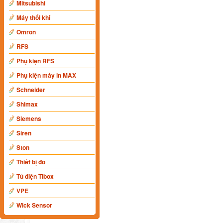
Mitsubishi
Máy thổi khí
Omron
RFS
Phụ kiện RFS
Phụ kiện máy in MAX
Schneider
Shimax
Siemens
Siren
Ston
Thiết bị đo
Tủ điện Tibox
VPE
Wick Sensor