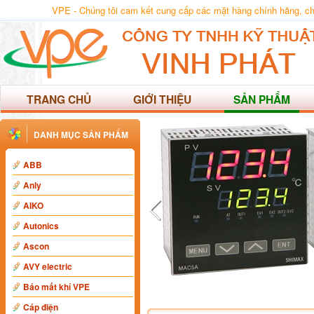
VPE - Chúng tôi cam kết cung cấp các mặt hàng chính hãng, chất
TRANG CHỦ
GIỚI THIỆU
SẢN PHẨM
DANH MỤC SẢN PHẨM
ABB
Anly
AIKO
Autonics
Ascon
AVY electric
Báo mất khí VPE
Cáp điện