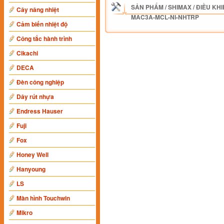
SẢN PHẨM
/
SHIMAX
/
ĐIỀU KHI
Cây nâng nhiệt
MAC3A-MCL-NI-NHTRP
Cảm biến nhiệt độ
Công tắc hành trình
Cikachi
DECA
Đèn công nghiệp
Dây rút nhựa
Endress Hauser
Fuji
Fox
Honey Well
Hanyoung
LS
Màn hình Touchwin
Mikro